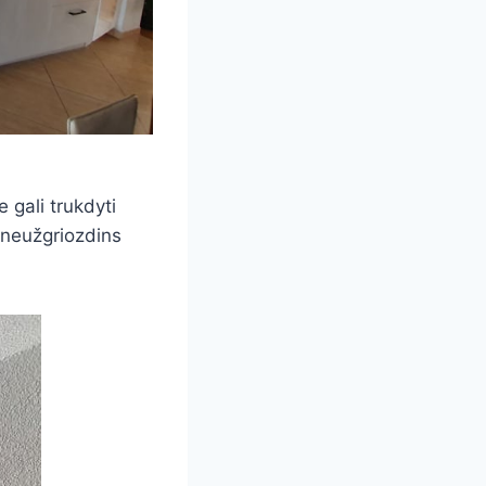
 gali trukdyti
r neužgriozdins