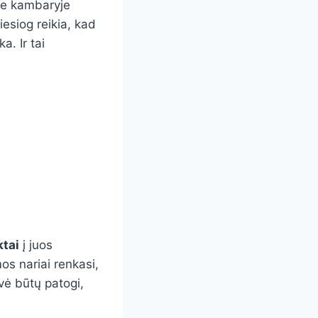
ame kambaryje
iesiog reikia, kad
a. Ir tai
ktai
į juos
os nariai renkasi,
uvė būtų patogi,