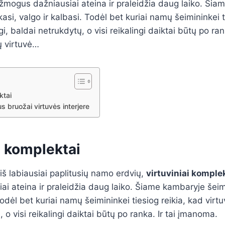
 žmogus dažniausiai ateina ir praleidžia daug laiko. Ši
asi, valgo ir kalbasi. Todėl bet kuriai namų šeimininkei t
i, baldai netrukdytų, o visi reikalingi daiktai būtų po rank
ų virtuvė…
ktai
s bruožai virtuvės interjere
i komplektai
 iš labiausiai paplitusių namo erdvių,
virtuviniai komple
i ateina ir praleidžia daug laiko. Šiame kambaryje šeim
Todėl bet kuriai namų šeimininkei tiesiog reikia, kad virt
 o visi reikalingi daiktai būtų po ranka. Ir tai įmanoma.