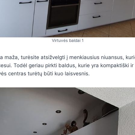
Virtuvės baldai 1
ra maža, turėsite atsižvelgti į menkiausius niuansus, kurie
esui. Todėl geriau pirkti baldus, kurie yra kompaktiški i
vės centras turėtų būti kuo laisvesnis.