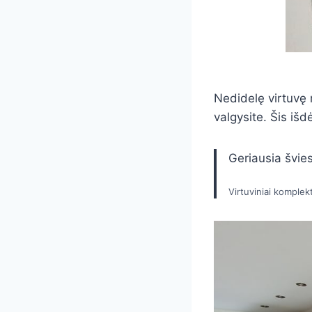
Nedidelę virtuvę r
valgysite. Šis iš
Geriausia švies
Virtuviniai komplekt