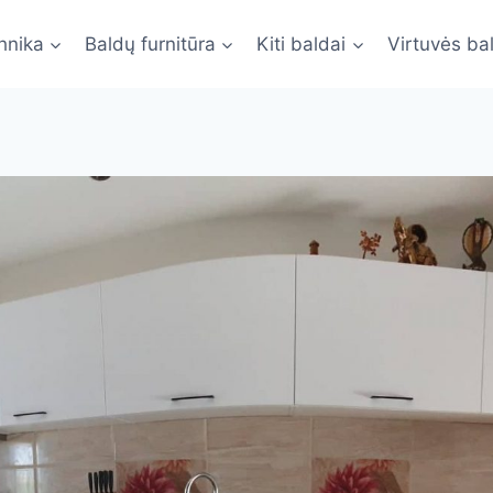
hnika
Baldų furnitūra
Kiti baldai
Virtuvės ba