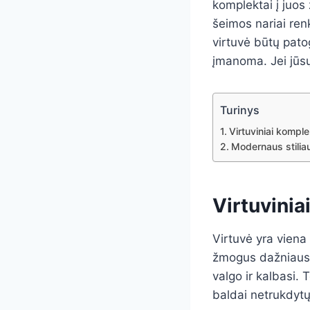
komplektai į juos
šeimos nariai renk
virtuvė būtų patog
įmanoma. Jei jūs
Turinys
Virtuviniai komple
Modernaus stiliau
Virtuvinia
Virtuvė yra viena
žmogus dažniausia
valgo ir kalbasi. 
baldai netrukdytų,