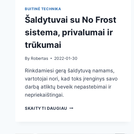
BUITINĖ TECHNIKA
Šaldytuvai su No Frost
sistema, privalumai ir
trūkumai
By
Robertas
2022-01-30
Rinkdamiesi gerą šaldytuvą namams,
vartotojai nori, kad toks įrenginys savo
darbą atliktų beveik nepastebimai ir
nepriekaištingai.
ŠALDYTUVAI
SKAITYTI DAUGIAU
SU
NO
FROST
SISTEMA,