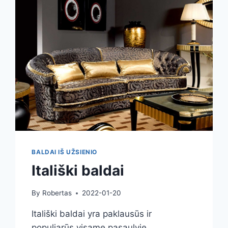
BALDAI IŠ UŽSIENIO
Itališki baldai
By
Robertas
2022-01-20
Itališki baldai yra paklausūs ir
populiarūs visame pasaulyje.