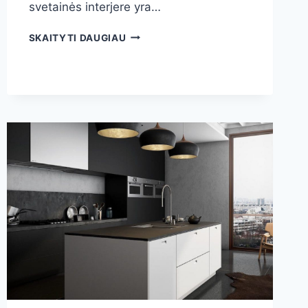
svetainės interjere yra…
SVETAINĖS
SKAITYTI DAUGIAU
BALDAI