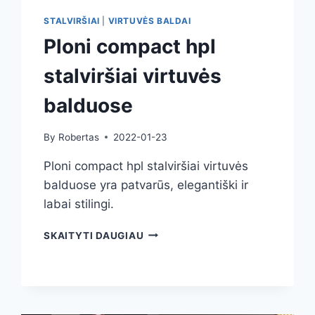
STALVIRŠIAI
|
VIRTUVĖS BALDAI
Ploni compact hpl
stalviršiai virtuvės
balduose
By
Robertas
2022-01-23
Ploni compact hpl stalviršiai virtuvės
balduose yra patvarūs, elegantiški ir
labai stilingi.
PLONI
SKAITYTI DAUGIAU
COMPACT
HPL
STALVIRŠIAI
VIRTUVĖS
BALDUOSE