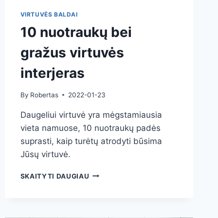
VIRTUVĖS BALDAI
10 nuotraukų bei
gražus virtuvės
interjeras
By
Robertas
2022-01-23
Daugeliui virtuvė yra mėgstamiausia
vieta namuose, 10 nuotraukų padės
suprasti, kaip turėtų atrodyti būsima
Jūsų virtuvė.
10
SKAITYTI DAUGIAU
NUOTRAUKŲ
BEI
GRAŽUS
VIRTUVĖS