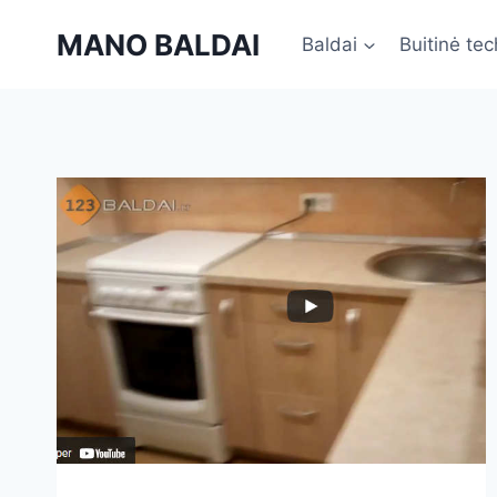
Skip
MANO BALDAI
to
Baldai
Buitinė tec
content