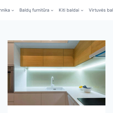
hnika
Baldų furnitūra
Kiti baldai
Virtuvės ba