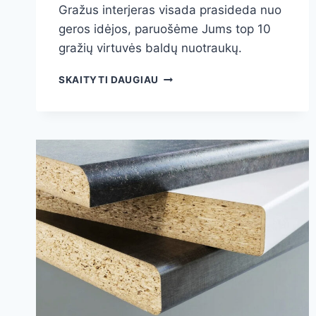
Gražus interjeras visada prasideda nuo
geros idėjos, paruošėme Jums top 10
gražių virtuvės baldų nuotraukų.
TOP
SKAITYTI DAUGIAU
10
GRAŽIŲ
VIRTUVĖS
BALDŲ
NUOTRAUKŲ