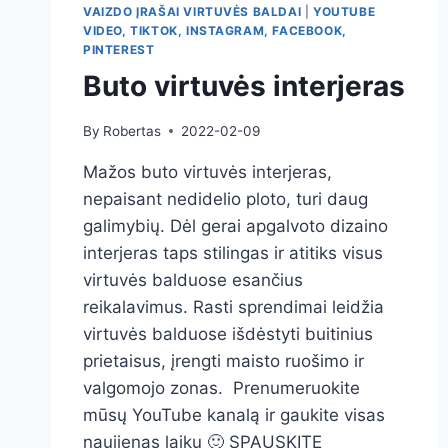
VAIZDO ĮRAŠAI VIRTUVĖS BALDAI
|
YOUTUBE
VIDEO, TIKTOK, INSTAGRAM, FACEBOOK,
PINTEREST
Buto virtuvės interjeras
By
Robertas
2022-02-09
Mažos buto virtuvės interjeras,
nepaisant nedidelio ploto, turi daug
galimybių. Dėl gerai apgalvoto dizaino
interjeras taps stilingas ir atitiks visus
virtuvės balduose esančius
reikalavimus. Rasti sprendimai leidžia
virtuvės balduose išdėstyti buitinius
prietaisus, įrengti maisto ruošimo ir
valgomojo zonas. Prenumeruokite
mūsų YouTube kanalą ir gaukite visas
naujienas laiku 🙂 SPAUSKITE