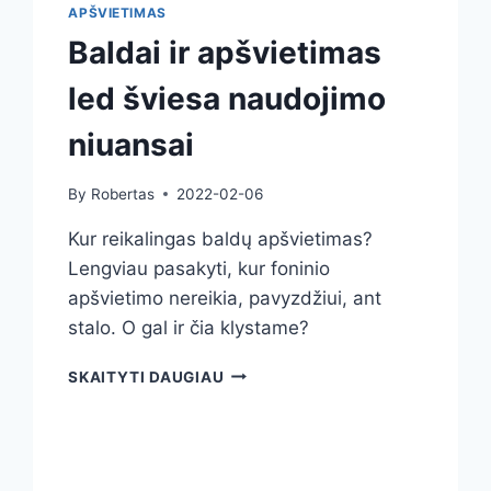
APŠVIETIMAS
Baldai ir apšvietimas
led šviesa naudojimo
niuansai
By
Robertas
2022-02-06
Kur reikalingas baldų apšvietimas?
Lengviau pasakyti, kur foninio
apšvietimo nereikia, pavyzdžiui, ant
stalo. O gal ir čia klystame?
BALDAI
SKAITYTI DAUGIAU
IR
APŠVIETIMAS
LED
ŠVIESA
NAUDOJIMO