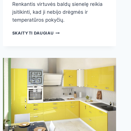
Renkantis virtuvės baldų sienelę reikia
įsitikinti, kad ji nebijo drėgmės ir
temperatūros pokyčių.
VIRTUVĖS
SKAITYTI DAUGIAU
SIENELĖS
TARP
SPINTELIŲ