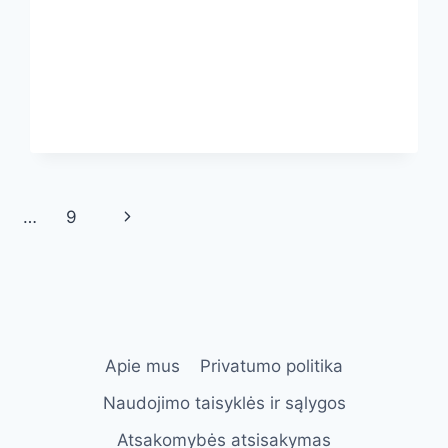
Next
…
9
Page
Apie mus
Privatumo politika
Naudojimo taisyklės ir sąlygos
Atsakomybės atsisakymas