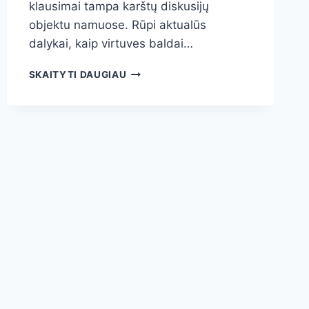
klausimai tampa karštų diskusijų
objektu namuose. Rūpi aktualūs
dalykai, kaip virtuves baldai…
VIRTUVĖS
SKAITYTI DAUGIAU
BALDAI
PAGAL
UŽSAKYMĄ